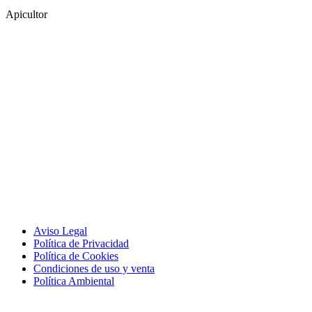
Apicultor
Miel Costa Cálida
Todos los derechos reservados.
Copyright 2019
www.mielcostacalida.eu
Métodos de pago aceptados:
Aviso Legal
Política de Privacidad
Política de Cookies
Condiciones de uso y venta
Política Ambiental