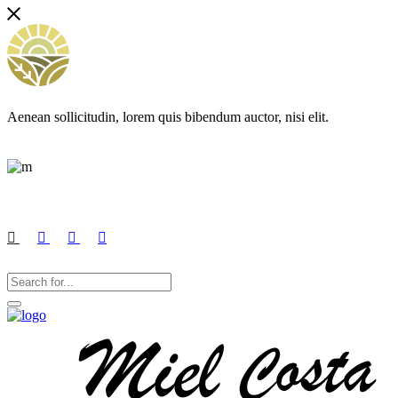
Aenean sollicitudin, lorem quis bibendum auctor, nisi elit.